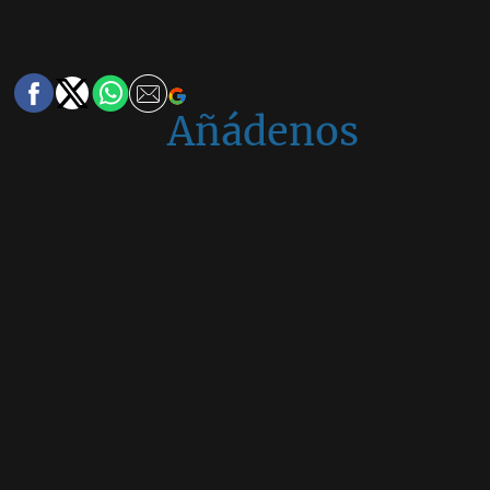
Añádenos
en
Google