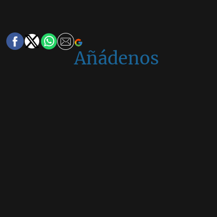
Añádenos
en
Google