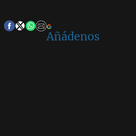
Añádenos
en
Google