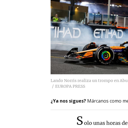
Lando Norris realiza un trompo en Abu 
EUROPA PRESS
¿Ya nos sigues?
Márcanos como me
S
olo unas horas d