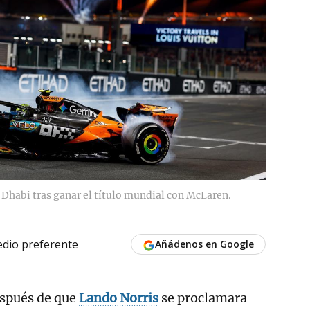
Dhabi tras ganar el título mundial con McLaren.
dio preferente
Añádenos en Google
espués de que
Lando Norris
se proclamara