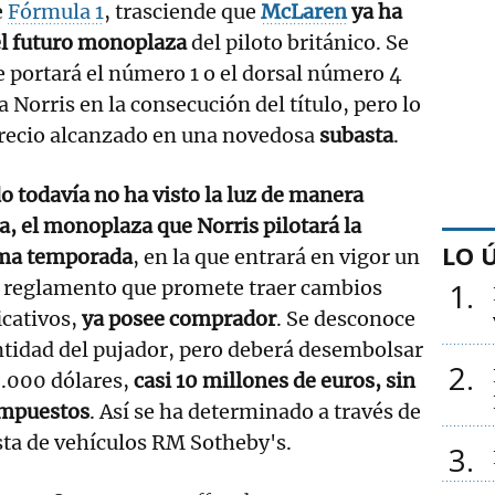
e
Fórmula 1
, trasciende que
McLaren
ya ha
el futuro monoplaza
del piloto británico. Se
e portará el número 1 o el dorsal número 4
Norris en la consecución del título, pero lo
 precio alcanzado en una novedosa
subasta
.
 todavía no ha visto la luz de manera
a, el monoplaza que Norris pilotará la
LO 
ma temporada
, en la que entrará en vigor un
 reglamento que promete traer cambios
1
icativos,
ya posee comprador
. Se desconoce
ntidad del pujador, pero deberá desembolsar
2
0.000 dólares,
casi 10 millones de euros, sin
impuestos
. Así se ha determinado a través de
sta de vehículos RM Sotheby's.
3