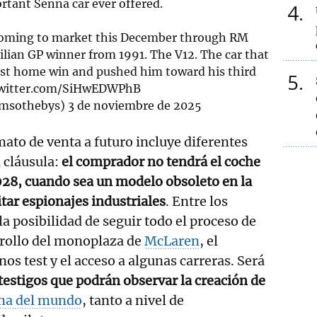
tant Senna car ever offered.
4
coming to market this December through RM
zilian GP winner from 1991. The V12. The car that
irst home win and pushed him toward his third
5
twitter.com/SiHwEDWPhB
rmsothebys)
3 de noviembre de 2025
ato de venta a futuro incluye diferentes
 cláusula:
el comprador no tendrá el coche
028, cuando sea un modelo obsoleto en la
tar espionajes industriales
. Entre los
a posibilidad de seguir todo el proceso de
rrollo del monoplaza de
McLaren
, el
os test y el acceso a algunas carreras. Será
testigos que podrán observar la creación de
a del mundo
, tanto a nivel de