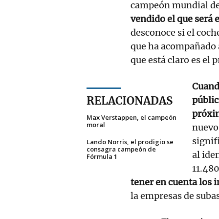
campeón mundial d
vendido el que será 
desconoce si el coch
que ha acompañado a 
que está claro es el
Cuando
RELACIONADAS
públic
próxi
Max Verstappen, el campeón
moral
nuevo
signif
Lando Norris, el prodigio se
consagra campeón de
al ide
Fórmula 1
11.48
tener en cuenta los 
la empresas de suba