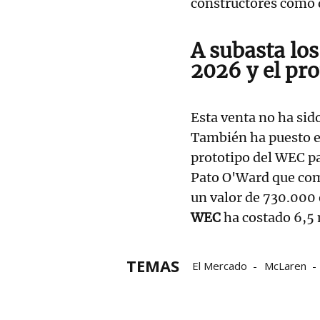
constructores como d
A subasta lo
2026 y el pr
Esta venta no ha sid
También ha puesto e
prototipo del WEC p
Pato O'Ward que com
un valor de 730.000 
WEC
ha costado 6,5 
TEMAS
El Mercado
McLaren
Lando Norris