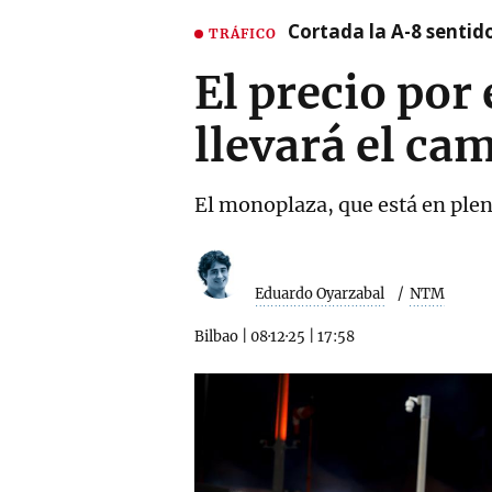
Cortada la A-8 sentid
TRÁFICO
El precio por
llevará el c
El monoplaza, que está en plen
Eduardo Oyarzabal
NTM
Bilbao
|
08·12·25
|
17:58