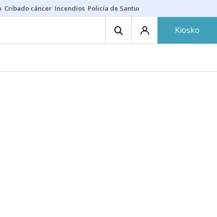
o
Cribado cáncer
Incendios
Policía de Santurtzi
Aeropuerto de Bilba
Kiosko