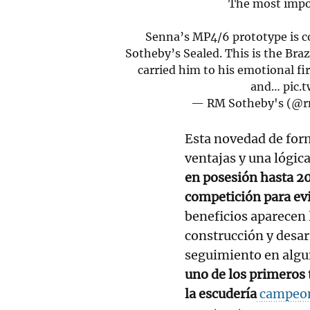
The most impor
Senna’s MP4/6 prototype is 
Sotheby’s Sealed. This is the Bra
carried him to his emotional f
and…
pic.
— RM Sotheby's (@
Esta novedad de form
ventajas y una lógica
en posesión hasta 2
competición para evi
beneficios aparecen l
construcción y desa
seguimiento en algun
uno de los primeros 
la escudería
campeon