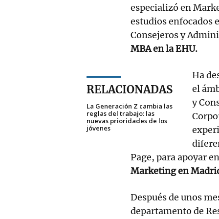
especializó en Marke
estudios enfocados e
Consejeros y Admini
MBA en la EHU.
Ha des
RELACIONADAS
el ám
y Cons
La Generación Z cambia las
reglas del trabajo: las
Corpor
nuevas prioridades de los
jóvenes
exper
difere
Page, para apoyar en 
Marketing en Madri
Después de unos mese
departamento de Res