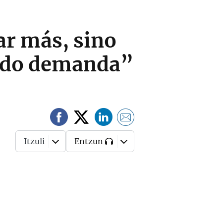
ar más, sino
cado demanda”
Itzuli
Entzun