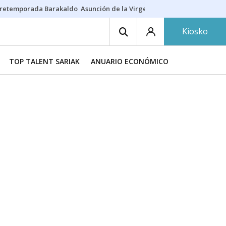
retemporada Barakaldo
Asunción de la Virgen
Casa Targaryen
Gazt
Kiosko
TOP TALENT SARIAK
ANUARIO ECONÓMICO