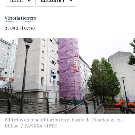
Itzuli
Entzun
Victoria Herrero
25·09·25
|
07:30
Edificios en rehabilitación en el barrio de Otxarkoaga en
Bilbao
PANKRA NIETO