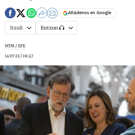
Añádenos en Google
Itzuli
Entzun
NTM / EFE
14·07·23
|
19:47