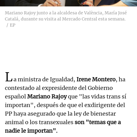
Mariano Rajoy junto a la alcaldesa de València, María José
Catalá, durante su visita al Mercado Central esta semana.
EP
L
a ministra de Igualdad,
Irene Montero
, ha
contestado al expresidente del Gobierno
español
Mariano Rajoy
que "las vidas trans sí
importan", después de que el exdirigente del
PP haya asegurado que la ley de bienestar
animal o los transexuales
son "temas que a
nadie le importan".