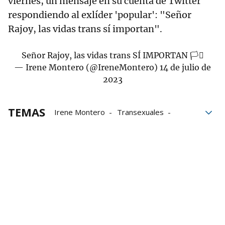
viernes, un mensaje en su cuenta de Twitter
respondiendo al exlíder 'popular': "Señor
Rajoy, las vidas trans sí importan".
Señor Rajoy, las vidas trans SÍ IMPORTAN 🏳️‍⚧️
— Irene Montero (@IreneMontero)
14 de julio de
2023
TEMAS
Irene Montero
Transexuales
Gobierno español
Mariano Rajoy