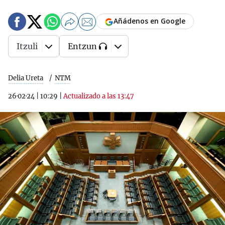
Añádenos en Google
Itzuli
Entzun
Delia Ureta
NTM
26·02·24
|
10:29
|
Actualizado a las 13:47