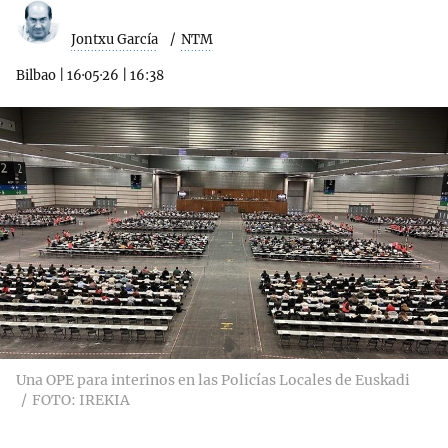
Jontxu García
NTM
Bilbao
|
16·05·26
|
16:38
Una OPE para interinos en las Policías Locales de Euskadi
FOTO: IREKIA