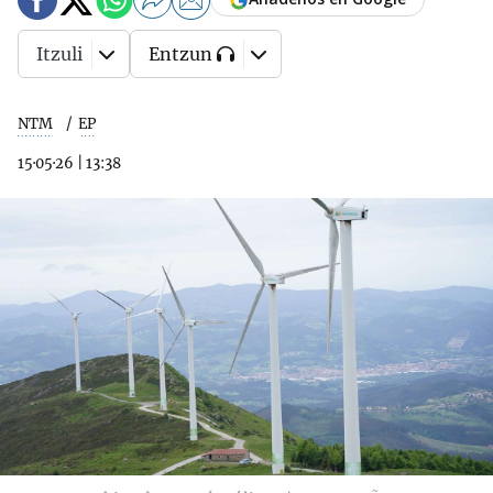
Itzuli
Entzun
NTM
EP
15·05·26
|
13:38