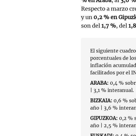
% en Araba
, al
3,6 %
Respecto a marzo cr
y un
0,2 % en Gipuz
son del
1,7 %
, del
1,
El siguiente cuadro
porcentuales de los
inflación acumulad
facilitados por el I
ARABA:
0,4 % sobre
| 3,1 % interanual.
BIZKAIA:
0,6 % sob
año | 3,6 % interan
GIPUZKOA:
0,2 % s
año | 2,5 % interan
EUSKADI:
0,4 % sob