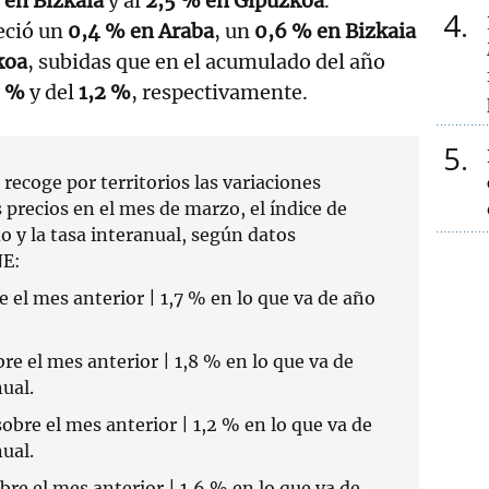
 en Bizkaia
y al
2,5 % en Gipuzkoa
.
4
eció un
0,4 % en Araba
, un
0,6 % en Bizkaia
koa
, subidas que en el acumulado del año
8 %
y del
1,2 %
, respectivamente.
5
 recoge por territorios las variaciones
 precios en el mes de marzo, el índice de
o y la tasa interanual, según datos
NE:
 el mes anterior | 1,7 % en lo que va de año
re el mes anterior | 1,8 % en lo que va de
ual.
obre el mes anterior | 1,2 % en lo que va de
ual.
re el mes anterior | 1,6 % en lo que va de