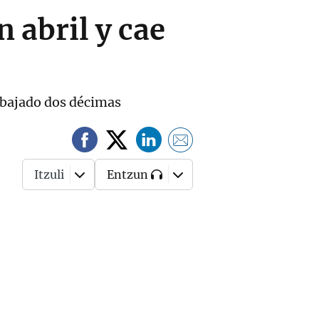
 abril y cae
rebajado dos décimas
Itzuli
Entzun