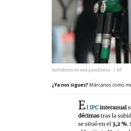
Surtidores en una gasolinera.
EP
¿Ya nos sigues?
Márcanos como me
E
l
IPC
interanual
s
décimas
tras la subi
se situó en el
3,2 %
.