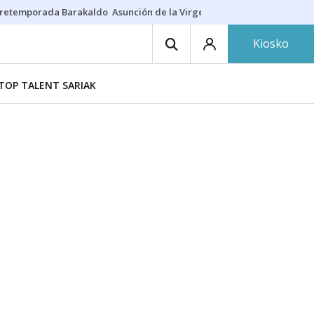
retemporada Barakaldo
Asunción de la Virgen
Casa Targaryen
Gazt
Kiosko
TOP TALENT SARIAK