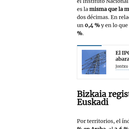
el Instituto Nacional
es la
misma que la me
dos décimas. En rela
un
0,4 %
y en lo que
%
.
El IP
abara
Jontxu 
Bizkaia regis
Euskadi
Por territorios, el ín