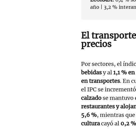
año | 3,2 % interan
El transporte
precios
Por sectores, el índi
bebidas
y al
1,1 % en
en transportes
. En c
el IPC se incrementó
calzado
se mantuvo e
restaurantes y aloj
5,6 %
, mientras que
cultura
cayó al
0,2 