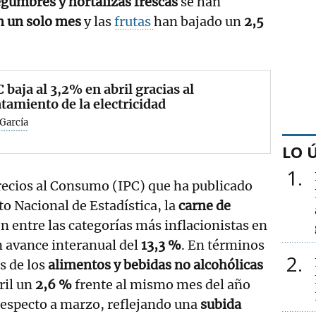
egumbres y hortalizas frescas
se han
n un solo mes
y las
frutas
han bajado un
2,5
C baja al 3,2% en abril gracias al
tamiento de la electricidad
García
LO 
1
recios al Consumo (IPC) que ha publicado
uto Nacional de Estadística, la
carne de
 entre las categorías más inflacionistas en
n avance interanual del
13,3 %
. En términos
2
s de los
alimentos y bebidas no alcohólicas
ril un
2,6 %
frente al mismo mes del año
especto a marzo, reflejando una
subida