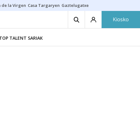
 de la Virgen
Casa Targaryen
Gaztelugatxe
Athletic
Aste Nagusia
C
Kiosko
TOP TALENT SARIAK