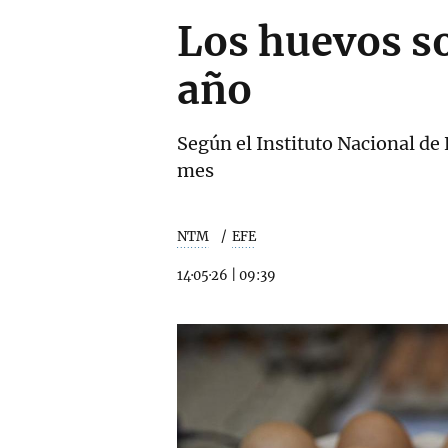
Los huevos s
año
Según el Instituto Nacional de 
mes
NTM
EFE
14·05·26
|
09:39