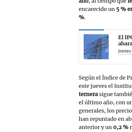
año
, al tiempo que
l
encarecido un
5 % e
%
.
El IP
abara
Jontxu 
Según el Índice de P
este jueves el Instit
ternera
sigue también
el último año, con u
generales, los precio
han repuntado en ab
anterior y un
0,2 %
r