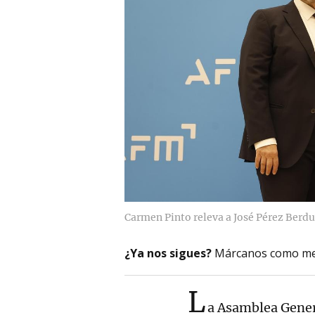
Carmen Pinto releva a José Pérez Berdu
¿Ya nos sigues?
Márcanos como me
L
a Asamblea Genera