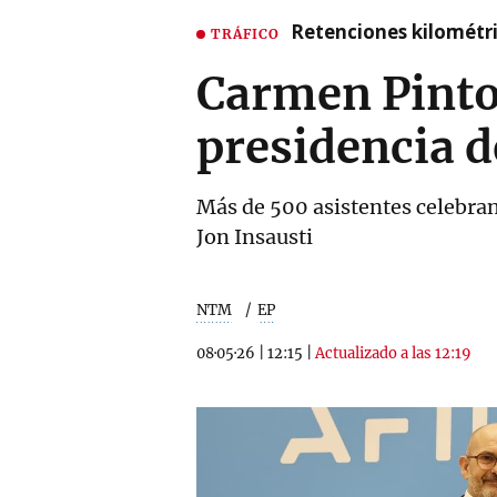
Retenciones kilométri
TRÁFICO
Carmen Pinto 
presidencia 
Más de 500 asistentes celebran
Jon Insausti
NTM
EP
08·05·26
|
12:15
|
Actualizado a las 12:19