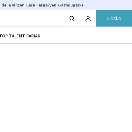
 de la Virgen
Casa Targaryen
Gaztelugatxe
Athletic
Aste Nagusia
C
Kiosko
TOP TALENT SARIAK