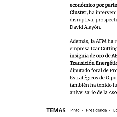
económico por parte 
Cluster,
ha interven
disruptiva, prospect
David Alayón.
Además, la AFM ha r
empresa Izar Cutting
insignia de oro de A
Transición Energétic
diputado foral de P
Estratégicos de Gipu
también ha tenido l
aniversario de la A
TEMAS
Pinto
Presidencia
E