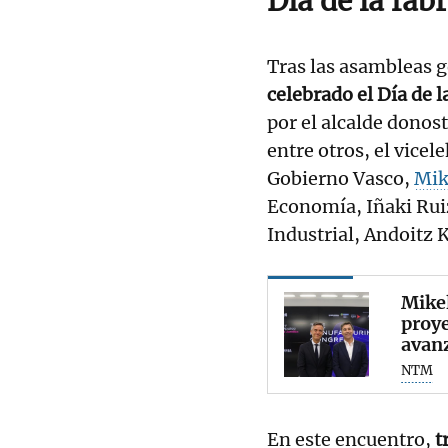
Día de la fa
Tras las asambleas 
celebrado el Día de 
por el alcalde donost
entre otros, el vice
Gobierno Vasco,
Mik
Economía, Iñaki Rui
Industrial, Andoitz K
Mikel
proye
avan
NTM
En este encuentro,
t