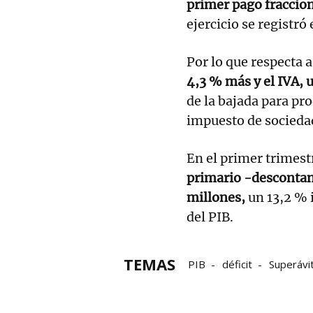
primer pago fraccion
ejercicio se registró 
Por lo que respecta 
4,3 % más y el IVA,
de la bajada para pr
impuesto de socieda
En el primer trimes
primario -descontand
millones,
un 13,2 % i
del PIB.
TEMAS
PIB
déficit
Superávi