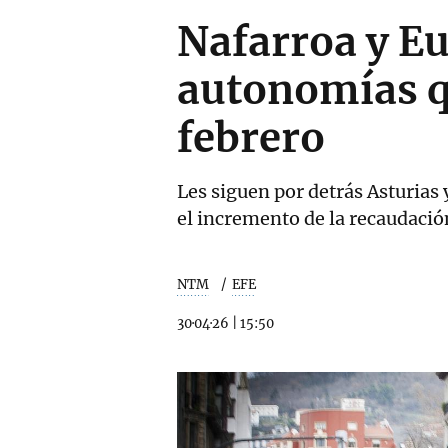
Nafarroa y Eu
autonomías q
febrero
Les siguen por detrás Asturias y
el incremento de la recaudación
NTM
EFE
30·04·26
|
15:50