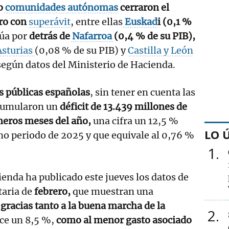
o
comunidades autónomas
cerraron el
ro con
superávit
, entre ellas
Euskad
i (0,1 %
túa por
detrás de
Nafarroa
(0,4 % de su PIB),
Asturias
(0,08 % de su PIB) y
Castilla y León
según datos del Ministerio de Hacienda.
s públicas españolas
, sin tener en cuenta las
acumularon un
déficit de 13.439 millones de
imeros meses del año,
una cifra un 12,5 %
LO 
smo periodo de 2025 y que equivale al 0,76 %
1
ienda ha publicado este jueves los datos de
taria de
febrero,
que muestran una
 gracias tanto a la buena marcha de la
2
ece un 8,5 %,
como al menor gasto asociado