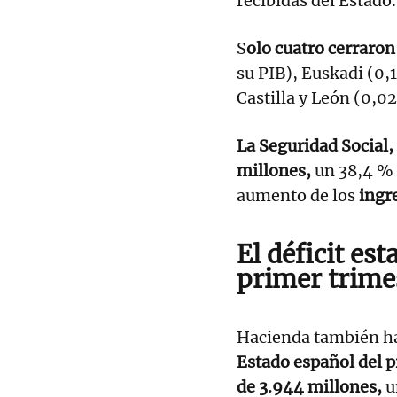
recibidas del Estado.
S
olo cuatro cerraron
su PIB), Euskadi (0,1
Castilla y León (0,02
La Seguridad Social, 
millones,
un 38,4 % 
aumento de los
ingr
El déficit es
primer trime
Hacienda también h
Estado español del p
de 3.944 millones,
u