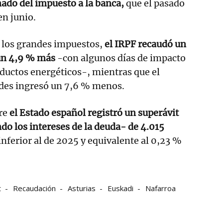
ado del impuesto a la banca,
que el pasado
en junio.
a los grandes impuestos,
el IRPF recaudó un
 un 4,9 % más
-con algunos días de impacto
oductos energéticos-, mientras que el
des ingresó un 7,6 % menos.
tre
el Estado español registró un superávit
o los intereses de la deuda- de 4.015
nferior al de 2025 y equivalente al 0,23 %
t
Recaudación
Asturias
Euskadi
Nafarroa