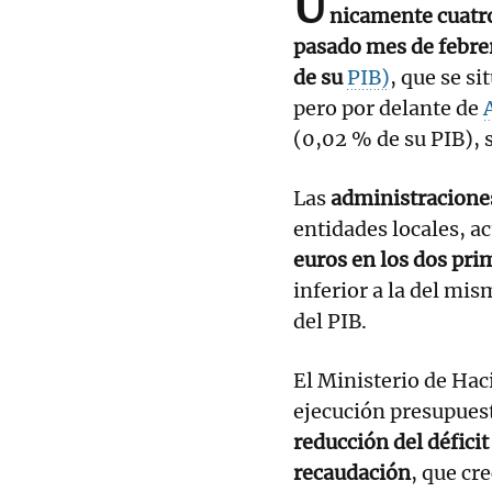
Ú
nicamente cuatr
pasado mes de febre
de su
PIB)
, que se si
pero por delante de
(0,02 % de su PIB), 
Las
administracione
entidades locales, 
euros en los dos pr
inferior a la del mi
del PIB.
El Ministerio de Hac
ejecución presupues
reducción del déficit
recaudación
, que cr