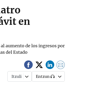
uatro
vit en
as al aumento de los ingresos por
das del Estado
Itzuli
Entzun