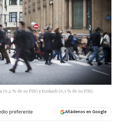
 (0,4 % de su PIB) y Euskadi (0,1 % de su PIB).
dio preferente
Añádenos en Google