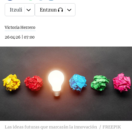
Itzuli
Entzun
Victoria Herrero
26·04·26
|
07:00
Las ideas futuras que marcarán la innovación
FREEPIK