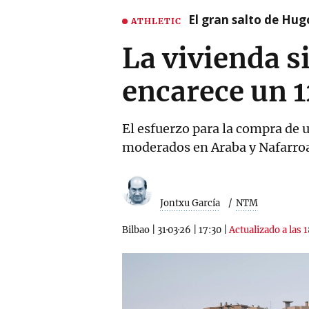
El gran salto de Hug
ATHLETIC
La vivienda s
encarece un 1
El esfuerzo para la compra de
moderados en Araba y Nafarro
Jontxu García
NTM
Bilbao
|
31·03·26
|
17:30
|
Actualizado a las 