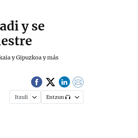
adi y se
mestre
kaia y Gipuzkoa y más
Itzuli
Entzun