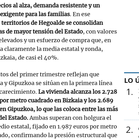
cios al alza, demanda resistente y un
exigente para las familias
. En ese
o territorios de Hegoalde se consolidan
as de mayor tensión del Estado
, con valores
elevados y un esfuerzo de compra que, en
a claramente la media estatal y ronda,
zkaia, de casi el 40%.
tos del primer trimestre reflejan que
LO 
a y Gipuzkoa se sitúan en la primera línea
1
carecimiento.
La vivienda alcanza los 2.728
por metro cuadrado en Bizkaia y los 2.689
en Gipuzkoa, lo que las coloca entre las más
del Estado.
Ambas superan con holgura el
io estatal, fijado en 1.987 euros por metro
2
do, confirmando la presión estructural que