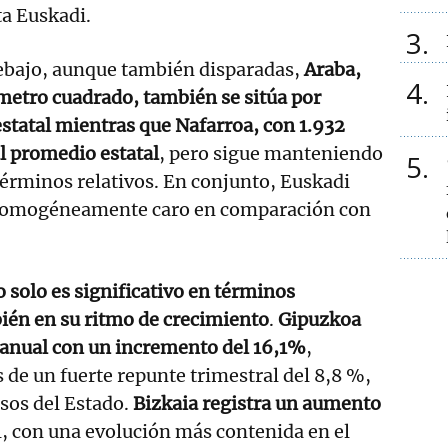
a Euskadi.
3
ebajo, aunque también disparadas,
Araba,
4
metro cuadrado, también se sitúa por
statal mientras que Nafarroa, con 1.932
l promedio estatal
, pero sigue manteniendo
5
términos relativos. En conjunto, Euskadi
homogéneamente caro en comparación con
 solo es significativo en términos
ién en su ritmo de crecimiento
.
Gipuzkoa
eranual con un incremento del 16,1%
,
e un fuerte repunte trimestral del 8,8 %,
sos del Estado.
Bizkaia registra un aumento
l, con una evolución más contenida en el