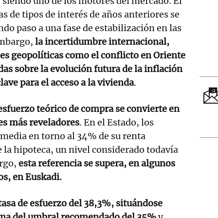
 siendo uno de los motores del mercado. El
s de tipos de interés de años anteriores se
ndo paso a una fase de estabilización en las
embargo,
la incertidumbre internacional,
s geopolíticas como el conflicto en Oriente
as sobre la evolución futura de la inflación
clave para el acceso a la vivienda
.
 esfuerzo teórico de compra se convierte en
res más reveladores
. En el Estado, los
 media en torno al 34% de su renta
e la hipoteca, un nivel considerado todavía
rgo,
esta referencia se supera, en algunos
os, en Euskadi.
tasa de esfuerzo del 38,3%, situándose
ima del umbral recomendado del 35%
y