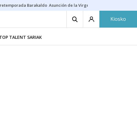
retemporada Barakaldo
Asunción de la Virgen
Casa Targaryen
Gazt
Kiosko
TOP TALENT SARIAK