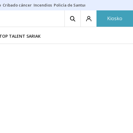
o
Cribado cáncer
Incendios
Policía de Santurtzi
Aeropuerto de Bilba
Kiosko
TOP TALENT SARIAK