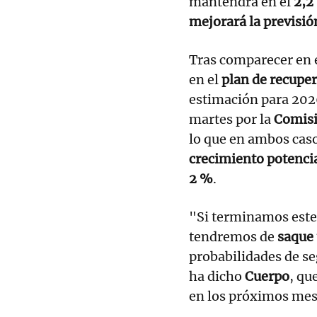
mantendrá en el
2,2
mejorará la previsi
Tras comparecer en 
en el
plan de recupe
estimación para 2026
martes por la
Comisi
lo que en ambos casos
crecimiento potenci
2 %
.
"Si terminamos este
tendremos de
saque 
probabilidades de s
ha dicho
Cuerpo
, qu
en los próximos mes