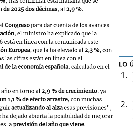
 %
, tras confirmar esta mañana que se
ón de 2025 dos décimas
, al
2,9 %
.
el
Congreso
para dar cuenta de los avances
ración
, el ministro ha explicado que la
 está en línea con la comunicada este
ón Europea
, que la ha elevado al
2,3 %
, con
 las cifras están en línea con el
LO 
al de la economía española
, calculado en el
1
 año en torno al
2,9 % de crecimiento
, ya
un 1,1 % de efecto arrastre
, con muchas
2
eguir
actualizando al alza
esas previsiones",
e ha dejado abierta la posibilidad de mejorar
es la
previsión del año que viene
.