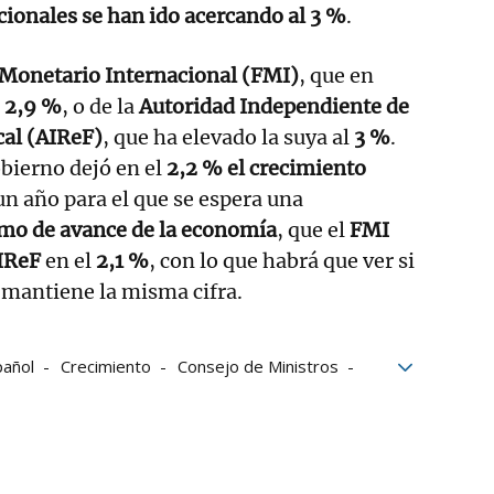
cionales se han ido acercando al 3 %
.
Monetario Internacional (FMI)
, que en
l
2,9 %
, o de la
Autoridad Independiente de
cal (AIReF)
, que ha elevado la suya al
3 %
.
bierno dejó en el
2,2 % el crecimiento
 un año para el que se espera una
tmo de avance de la economía
, que el
FMI
IReF
en el
2,1 %
, con lo que habrá que ver si
 mantiene la misma cifra.
pañol
Crecimiento
Consejo de Ministros