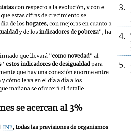
3
istas
con respecto a la evolución, y con el
 que estas cifras de crecimiento se
 día de los
hogares
, con mejoras en cuanto a
gualdad
y de los
indicadores de pobreza
", ha
4
firmado que llevará "
como novedad
" al
5
s
"
estos indicadores de desigualdad
para
amente que hay una conexión enorme entre
 cómo le va en el día a día a los
 que mañana se ofrecerá el detalle.
ones se acercan al 3%
el
INE
,
todas las previsiones de organismos