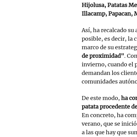
Hijolusa, Patatas M
Illacamp, Papacan, M
Así, ha recalcado su
posible, es decir, la
marco de su estrate
de proximidad"
. Co
invierno, cuando el 
demandan los cliente
comunidades autón
De este modo,
ha co
patata procedente de
En concreto, ha com
verano, que se inici
a las que hay que su