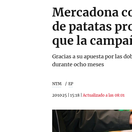
Mercadona co
de patatas p
que la campa
Gracias a su apuesta por las do
durante ocho meses
NTM
EP
20·10·25
|
15:18
|
Actualizado a las 08:01