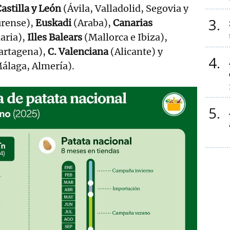
astilla y León
(Ávila, Valladolid, Segovia y
3
rense),
Euskadi
(Araba),
Canarias
aria),
Illes Balears
(Mallorca e Ibiza),
artagena),
C. Valenciana
(Alicante) y
4
Málaga, Almería).
5