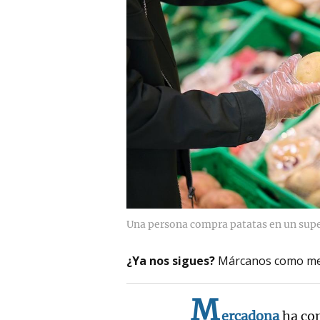
Una persona compra patatas en un sup
¿Ya nos sigues?
Márcanos como me
M
ercadona
ha com