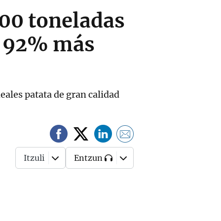
00 toneladas
un 92% más
neales patata de gran calidad
Itzuli
Entzun