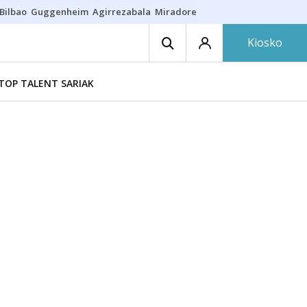
Bilbao
Guggenheim
Agirrezabala
Miradores en Bilbao
Arrese
Sequí
Kiosko
TOP TALENT SARIAK