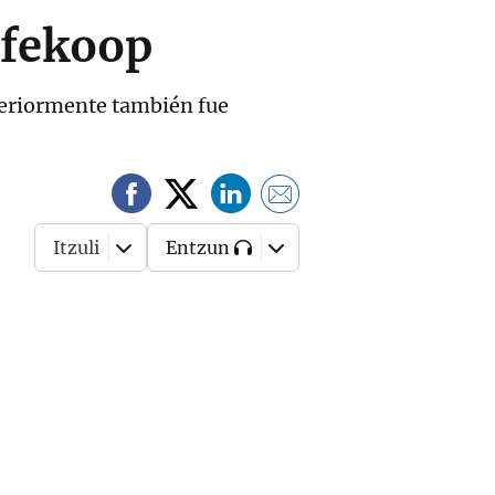
nfekoop
nteriormente también fue
Itzuli
Entzun