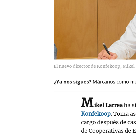
El nuevo director de Konfekoop, Mikel 
¿Ya nos sigues?
Márcanos como me
M
ikel Larrea
ha s
Konfekoop
.
Toma así
cargo después de cas
de Cooperativas de E