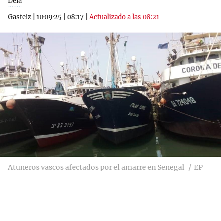
Deia
Gasteiz
|
10·09·25
|
08:17
|
Actualizado a las 08:21
Atuneros vascos afectados por el amarre en Senegal
EP