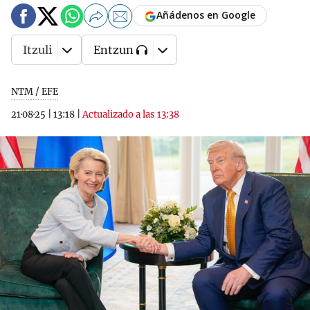
Añádenos en Google
Itzuli
Entzun
NTM / EFE
21·08·25
|
13:18
|
Actualizado a las 13:38