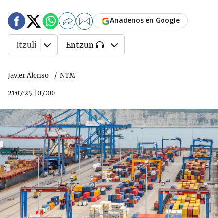
Añádenos en Google
Itzuli
Entzun
Javier Alonso
NTM
21·07·25
|
07:00