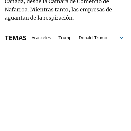
Cañada, desde la Cámara de Comercio de
Nafarroa. Mientras tanto, las empresas de
aguantan de la respiración.
TEMAS
Aranceles
Trump
Donald Trump
Euskal Herria
Estados Unidos
CAV
Euskadi
Nafarroa
empresas