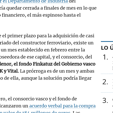
r el Departamento de Industria
del
ría quedar cerrada a finales de mes en lo que
o financiero, el más espinoso hasta el
el primer plazo para la adquisición de casi
riado del constructor ferroviario, existe un
LO 
 un mes establecido en febrero entre la
1
oseedora de ese capital, y el consorcio, del
enor, el fondo Finkatuz del Gobierno vasco
 y Vital.
La prórroga es de un mes y ambas
o de ella, aunque la solución podría llegar
2
3
ro, el consorcio vasco y el fondo de
alcanzaron un
acuerdo verbal para la compra
un valor de 184 millones de euros
. Las