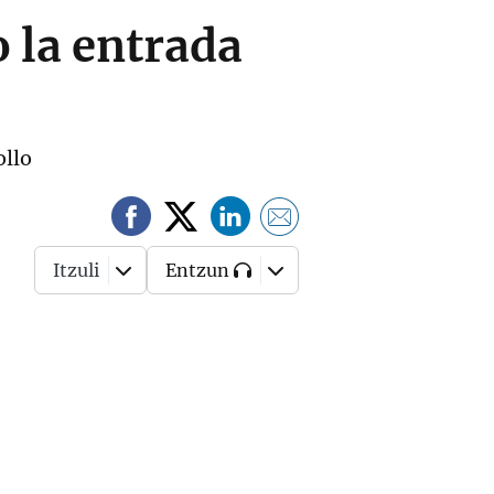
 la entrada
ollo
Itzuli
Entzun