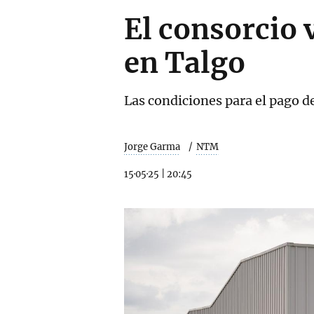
El consorcio 
en Talgo
Las condiciones para el pago d
Jorge Garma
NTM
15·05·25
|
20:45