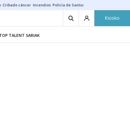
o
Cribado cáncer
Incendios
Policía de Santurtzi
Aeropuerto de Bilba
Kiosko
TOP TALENT SARIAK