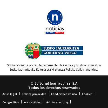
Subvencionada por el Departamento de Cultura y Política Lingüística
Eusko Jaurlaritzako Kultura eta Hizkuntza Politika Sailak lagunduta
© Editorial Iparraguirre, S.A
Todos los derechos reservados
Aviso legal
Política privacidad
Condiciones de uso
Cookies
Código ético
Accesibilidad
Administrar Utiq