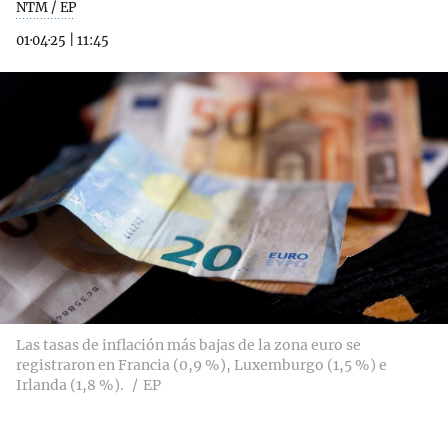
NTM / EP
01·04·25
|
11:45
Las tasas de inflación más bajas de la zona euro se
registraron en Francia (0,9 %), Luxemburgo (1,5 %) e
Irlanda (1,8 %).
EP