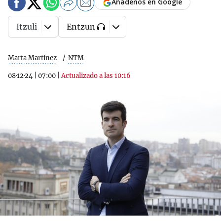
Añádenos en Google
Itzuli
Entzun
Marta Martínez
NTM
08·12·24
|
07:00
|
Actualizado a las 10:16