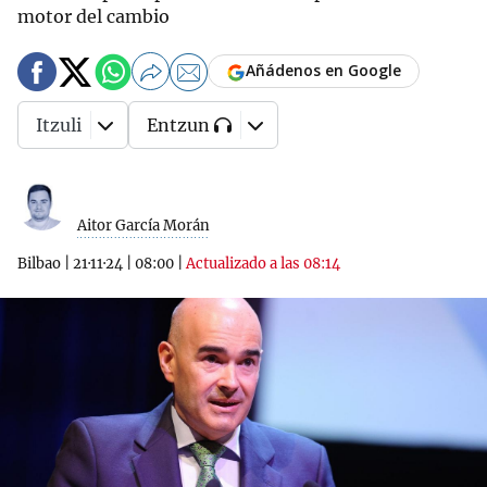
motor del cambio
Añádenos en Google
Itzuli
Entzun
Aitor García Morán
Bilbao
|
21·11·24
|
08:00
|
Actualizado a las 08:14