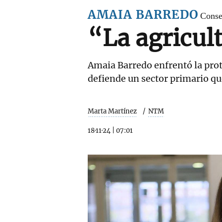
AMAIA BARREDO
Conse
“La agricul
Amaia Barredo enfrentó la prote
defiende un sector primario q
Marta Martínez
NTM
18·11·24
|
07:01