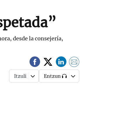
espetada”
ora, desde la consejería,
Itzuli
Entzun