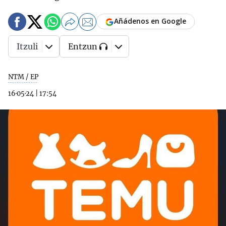
Añádenos en Google
Itzuli
Entzun
NTM / EP
16·05·24
|
17:54