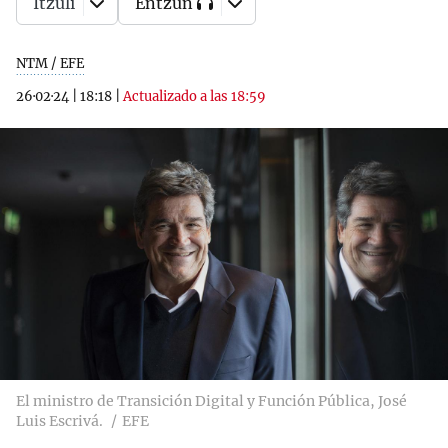
Itzuli
Entzun
NTM / EFE
26·02·24
|
18:18
|
Actualizado a las 18:59
El ministro de Transición Digital y Función Pública, José
Luis Escrivá.
EFE