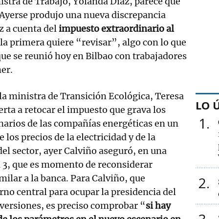
istra de Trabajo, Yolanda Díaz, parece que
 Ayerse produjo una nueva discrepancia
z a cuenta del
impuesto extraordinario al
 la primera quiere “revisar”, algo con lo que
ue se reunió hoy en Bilbao con trabajadores
ner.
la ministra de Transición Ecológica, Teresa
LO 
erta a retocar el impuesto que grava los
1
narios de las compañías energéticas en un
 los precios de la electricidad y de la
del sector, ayer Calviño aseguró, en una
a 3, que es momento de reconsiderar
milar a la banca. Para Calviño, que
2
no central para ocupar la presidencia del
versiones, es preciso comprobar “
si hay