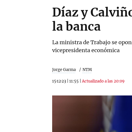
Díaz y Calviñ
la banca
La ministra de Trabajo se opon
vicepresidenta económica
Jorge Garma
NTM
15·12·23
|
11:55
|
Actualizado a las 20:09