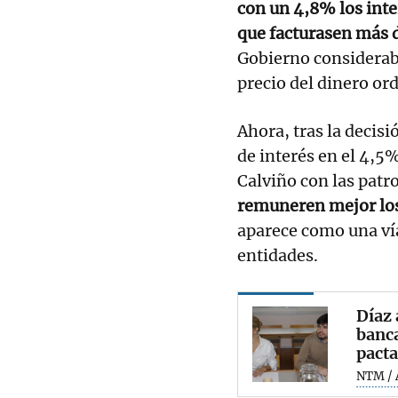
con un 4,8% los inte
que facturasen más 
Gobierno considerab
precio del dinero or
Ahora, tras la decis
de interés en el 4,5
Calviño con las patr
remuneren mejor los
aparece como una vía
entidades.
Díaz 
banca
pacta
NTM / 