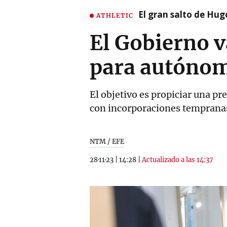
El gran salto de Hug
ATHLETIC
El Gobierno v
para autóno
El objetivo es propiciar una pr
con incorporaciones tempranas
NTM / EFE
28·11·23
|
14:28
|
Actualizado a las 14:37