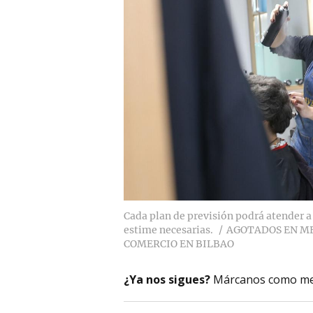
Cada plan de previsión podrá atender a 
estime necesarias.
AGOTADOS EN ME
COMERCIO EN BILBAO
¿Ya nos sigues?
Márcanos como me