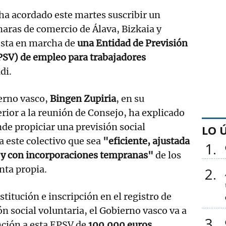
ha acordado este martes suscribir un
aras de comercio de Álava, Bizkaia y
esta en marcha de
una Entidad de Previsión
PSV) de empleo para trabajadores
di.
erno vasco,
Bingen Zupiria
, en su
ior a la reunión de Consejo, ha explicado
de propiciar una previsión social
LO 
 este colectivo que sea
"eficiente, ajustada
1
n y con incorporaciones tempranas"
de los
nta propia.
2
stitución e inscripción en el registro de
n social voluntaria, el Gobierno vasco va a
3
ción a esta EPSV de
100.000 euros.