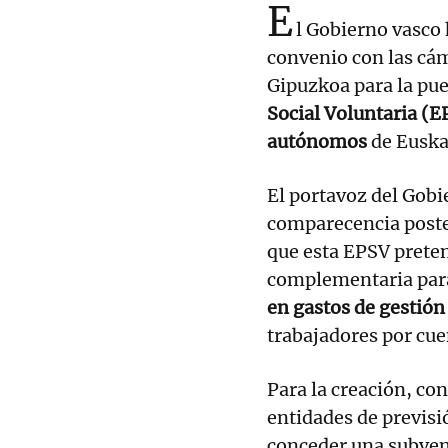
E
l Gobierno vasco 
convenio con las cám
Gipuzkoa para la pu
Social Voluntaria (E
autónomos
de Euska
El portavoz del Gobi
comparecencia poster
que esta EPSV preten
complementaria para
en gastos de gestió
trabajadores por cue
Para la creación, con
entidades de previsió
conceder una subven