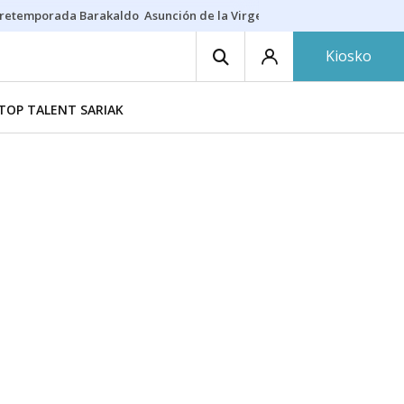
retemporada Barakaldo
Asunción de la Virgen
Casa Targaryen
Gazt
Kiosko
TOP TALENT SARIAK