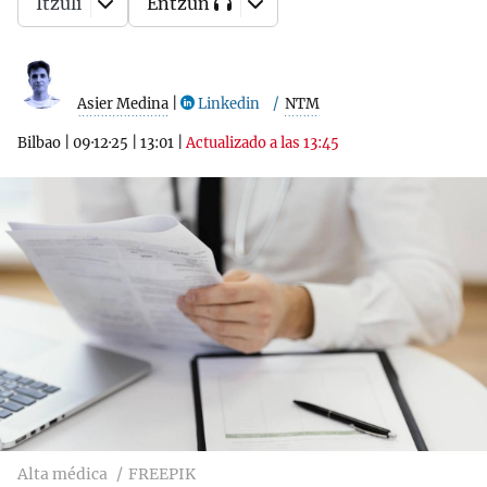
Itzuli
Entzun
Asier Medina
|
Linkedin
NTM
Bilbao
|
09·12·25
|
13:01
|
Actualizado a las 13:45
Alta médica
FREEPIK