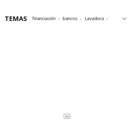
TEMAS
financiación
bancos
Lavadora
Finanzas
créditos
Ahorros
Sueldo