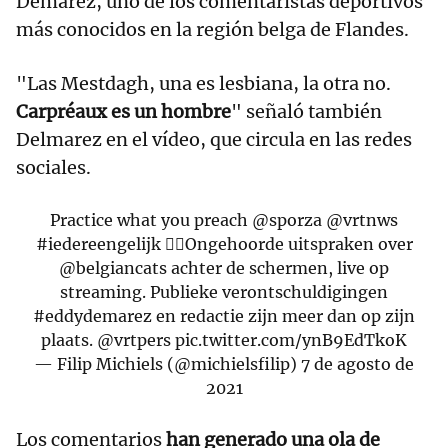
Demarez, uno de los comentaristas deportivos
más conocidos en la región belga de Flandes.
"Las Mestdagh, una es lesbiana, la otra no.
Carpréaux es un hombre
" señaló también
Delmarez en el vídeo, que circula en las redes
sociales.
Practice what you preach
@sporza
@vrtnws
#iedereengelijk
🏳️‍🌈Ongehoorde uitspraken over
@belgiancats
achter de schermen, live op
streaming. Publieke verontschuldigingen
#eddydemarez
en redactie zijn meer dan op zijn
plaats. @vrtpers
pic.twitter.com/ynB9EdTkoK
— Filip Michiels (@michielsfilip)
7 de agosto de
2021
Los comentarios
han generado una ola de