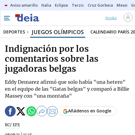
Aviso amarillo
Italia
Eclipse
Terzic
Cruz Gorbeia
Messi
G
Kiosko
JUEGOS OLÍMPICOS
DEPORTES
CALENDARIO PARÍS 2
Indignación por los
comentarios sobre las
jugadoras belgas
Eddy Demarez afirmó que solo había "una hetero"
en el equipo de las "Gatas belgas" y comparó a Billie
Massey con "una montaña"
Añádenos en Google
RC/ EFE
08·08·21
|
11:15