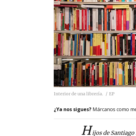
Interior de una librería.
EP
¿Ya nos sigues?
Márcanos como me
H
ijos de Santiago