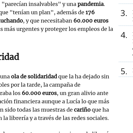
ue "parecían insalvables" y una
pandemia
.
3
que "tenían un plan", además de
176
 luchando
, y que necesitaban
60.000 euros
as más urgentes y proteger los empleos de la
4
ridad
5
o una
ola de solidaridad
que la ha dejado sin
oles por la tarde, la campaña de
raba los
60.000 euros
, un gran alivio ante
ción financiera aunque a Lucía lo que más
n sido todas las muestras de
cariño
que ha
 la librería y a través de las redes sociales.