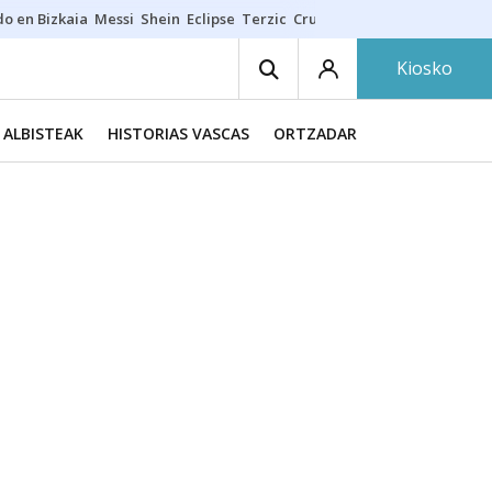
do en Bizkaia
Messi
Shein
Eclipse
Terzic
Cruz Gorbeia
Guía Macarfi
Kiosko
ALBISTEAK
HISTORIAS VASCAS
ORTZADAR