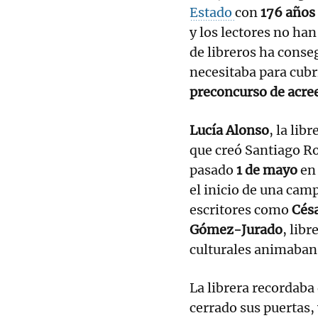
Estado
con
176 años 
y los lectores no ha
de libreros ha conse
necesitaba para cubr
preconcurso de acre
Lucía Alonso
, la lib
que creó Santiago R
pasado
1 de mayo
en 
el inicio de una cam
escritores como
Césa
Gómez-Jurado
, libr
culturales animaban 
La librera recordaba
cerrado sus puertas,