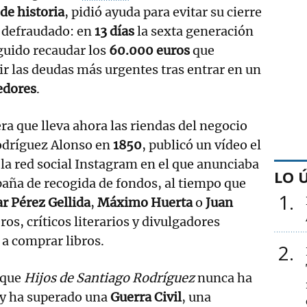
de historia
, pidió ayuda para evitar su cierre
n defraudado: en
13 días
la sexta generación
guido recaudar los
60.000 euros
que
ir las deudas más urgentes tras entrar en un
edores
.
rera que lleva ahora las riendas del negocio
odríguez Alonso en
1850
, publicó un vídeo el
la red social Instagram en el que anunciaba
LO 
paña de recogida de fondos, al tiempo que
1
r Pérez Gellida
,
Máximo Huerta
o
Juan
eros, críticos literarios y divulgadores
a comprar libros.
2
 que
Hijos de Santiago Rodríguez
nunca ha
 y ha superado una
Guerra Civil
, una