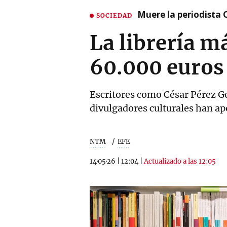
Muere la periodista 
SOCIEDAD
La librería m
60.000 euros 
Escritores como César Pérez Ge
divulgadores culturales han a
NTM
EFE
14·05·26
|
12:04
|
Actualizado a las 12:05