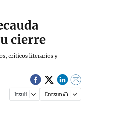
recauda
u cierre
 críticos literarios y
Itzuli
Entzun