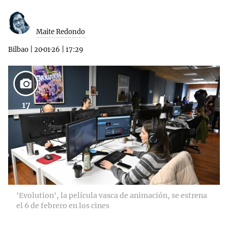
Maite Redondo
Bilbao
|
20·01·26
|
17:29
17
'Evolution', la película vasca de animación, se estrena
el 6 de febrero en los cines