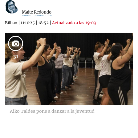
Maite Redondo
Bilbao
|
11·10·25
|
18:52
|
Actualizado a las 19:03
31
Aiko Taldea pone a danzar a la juventud