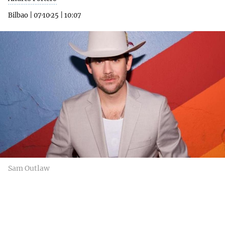
Bilbao
|
07·10·25
|
10:07
Sam Outlaw