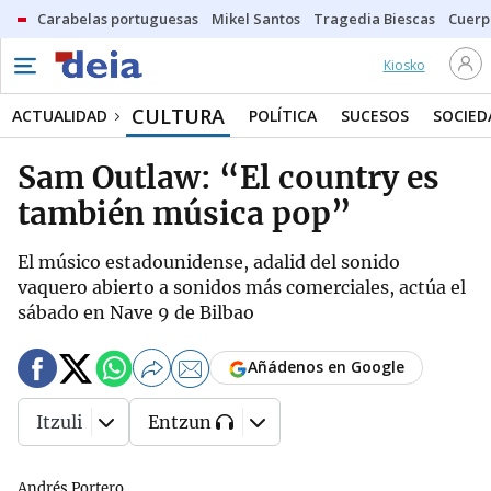
Carabelas portuguesas
Mikel Santos
Tragedia Biescas
Cuerp
Kiosko
CULTURA
ACTUALIDAD
POLÍTICA
SUCESOS
SOCIED
Sam Outlaw: “El country es
también música pop”
El músico estadounidense, adalid del sonido
vaquero abierto a sonidos más comerciales, actúa el
sábado en Nave 9 de Bilbao
Añádenos en Google
Itzuli
Entzun
Andrés Portero