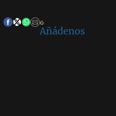
Añádenos
en
Google