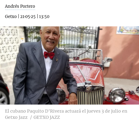
Andrés Portero
Getxo
|
21·05·25
|
13:50
El cubano Paquito D'Rivera actuará el jueves 3 de julio en
Getxo Jazz
GETXO JAZZ