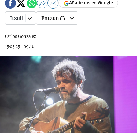
Añádenos en Google
Itzuli
Entzun
Carlos González
15·05·25
|
09:16