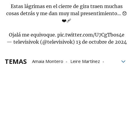
Estas lágrimas en el cierre de gira traen muchas
cosas detrás y me dan muy mal presentimiento... 😞
❤️‍🩹
Ojalá me equivoque.
pic.twitter.com/U7CgTbos4e
— televisivok (@televisivok)
13 de octubre de 2024
TEMAS
Amaia Montero
Leire Martínez
La Oreja de Van Gogh