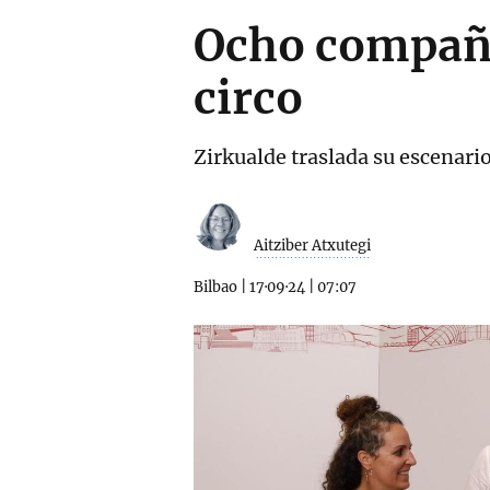
Ocho compañí
circo
Zirkualde traslada su escenari
Aitziber Atxutegi
Bilbao
|
17·09·24
|
07:07