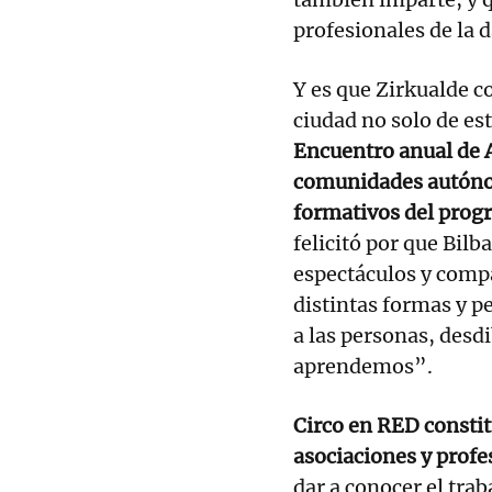
profesionales de la d
Y es que Zirkualde co
ciudad no solo de est
Encuentro anual de A
comunidades autónom
formativos del prog
felicitó por que Bil
espectáculos y comp
distintas formas y p
a las personas, desdi
aprendemos”.
Circo en RED constit
asociaciones y profes
dar a conocer el trab