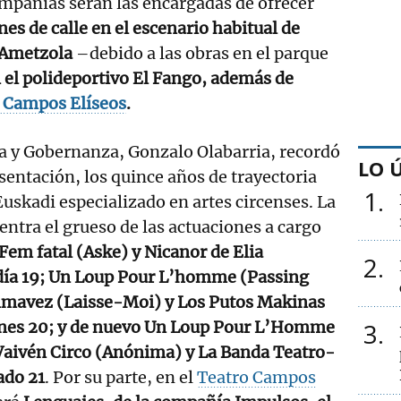
pañías serán las encargadas de ofrecer
es de calle en el escenario habitual de
a Ametzola
–debido a las obras en el parque
 el polideportivo El Fango, además de
 Campos Elíseos
.
ra y Gobernanza, Gonzalo Olabarria, recordó
LO 
esentación, los quince años de trayectoria
1
Euskadi especializado en artes circenses. La
ntra el grueso de las actuaciones a cargo
Fem fatal (Aske) y Nicanor de Elia
2
s día 19; Un Loup Pour L’homme (Passing
Primavez (Laisse-Moi) y Los Putos Makinas
iernes 20; y de nuevo Un Loup Pour L’Homme
3
 Vaivén Circo (Anónima) y La Banda Teatro-
ado 21
. Por su parte, en el
Teatro Campos