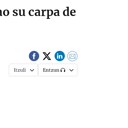
o su carpa de
Itzuli
Entzun