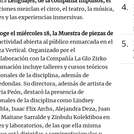
ará
Lenguajes, de la compañía Impulsos, el
4
ciones mezclan el circo, el teatro, la música,
es y las experiencias inmersivas.
oge el miércoles 18, la Muestra de piezas de
5
actividad abierta al público enmarcada en el
a Vertical. Organizado por el
laboración con la Compañía La Glo Zirko
amación incluye talleres y cursos teóricos
ionales de la disciplina, además de
dondas. Su directora, además de artista de
ria Peón, destacó la presencia de
nales de la disciplina como Lindsey
bla, Isaac Flix Archs, Alejandra Deza, Juan
, Maitane Sarralde y Zinbulu Kolektiboa en
es y laboratorios, de las que ella misma
ue está dirigidas a semiprofesionales y