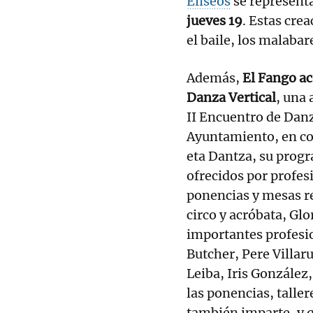
Elíseos
se represent
jueves 19
. Estas crea
el baile, los malabar
Además,
El Fango ac
Danza Vertical
, una 
II Encuentro de Danz
Ayuntamiento, en co
eta Dantza, su progr
ofrecidos por profes
ponencias y mesas re
circo y acróbata, Glo
importantes profesio
Butcher, Pere Villaru
Leiba, Iris González
las ponencias, taller
también imparte, y q