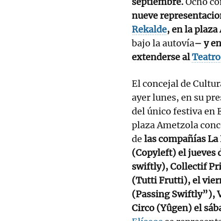
septiembre.
Ocho com
nueve representacion
Rekalde
, en la plaz
bajo la autovía
– y en
extenderse al
Teatro
El concejal de Cultu
ayer lunes, en su pr
del único festiva en 
plaza Ametzola conce
de
las compañías La 
(Copyleft) el jueve
swiftly), Collectif 
(Tutti Frutti), el v
(Passing Swiftly”),
Circo (Yûgen) el sáb