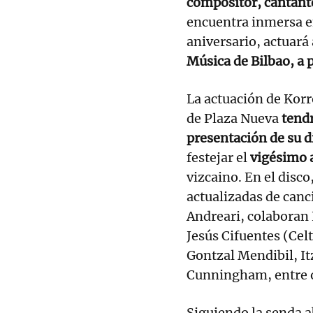
compositor, cantante
encuentra inmersa e
aniversario, actuar
Música de Bilbao, a p
La actuación de Korr
de Plaza Nueva
tendr
presentación de su d
festejar el
vigésimo 
vizcaino. En el disco
actualizadas de can
Andreari, colaboran
Jesús Cifuentes (Cel
Gontzal Mendibil, Itz
Cunningham, entre o
Siguiendo la senda a