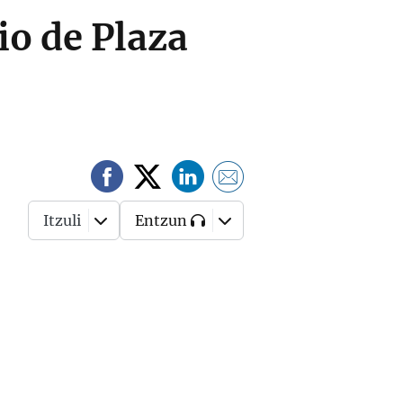
io de Plaza
Itzuli
Entzun