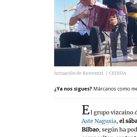
Actuación de Korrontzi
CEDIDA
¿Ya nos sigues?
Márcanos como me
E
l grupo vizcaino 
Aste Nagusia
,
el sáb
Bilbao
, según ha po