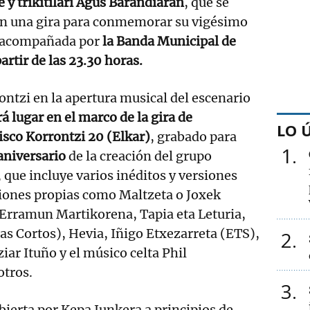
 y trikitilari Agus Barandiaran
, que se
n una gira para conmemorar su vigésimo
á acompañada por
la Banda Municipal de
artir de las 23.30 horas.
ontzi en la apertura musical del escenario
á lugar en el marco de la gira de
LO 
isco Korrontzi 20 (Elkar)
, grabado para
1
aniversario
de la creación del grupo
, que incluye varios inéditos y versiones
ciones propias como Maltzeta o Joxek
 Erramun Martikorena, Tapia eta Leturia,
tas Cortos), Hevia, Iñigo Etxezarreta (ETS),
2
iar Ituño y el músico celta Phil
tros.
3
bierta por Kepa Junkera a principios de