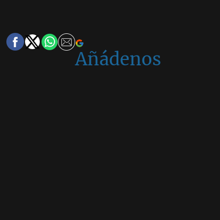
Añádenos
en
Google