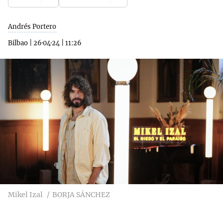
Andrés Portero
Bilbao
|
26·04·24
|
11:26
Mikel Izal
BORJA SÁNCHEZ