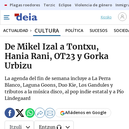
Plagas roedores
Terzic
Eclipse
Violencia de género
Inmigra
Kiosko
CULTURA
ACTUALIDAD
POLÍTICA
SUCESOS
SOCIED
De Mikel Izal a Tontxu,
Hania Rani, OT23 y Gorka
Urbizu
La agenda del fin de semana incluye a La Perra
Blanco, Laguna Goons, Duo Kie, Los Gandules y
tributos a la música disco, al pop indie estatal y a Pío
Lindegaard
Añádenos en Google
Itzuli
Entzun