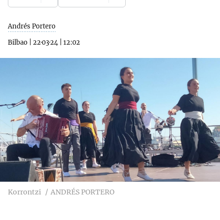
Andrés Portero
Bilbao
|
22·03·24
|
12:02
Korrontzi
ANDRÉS PORTERO