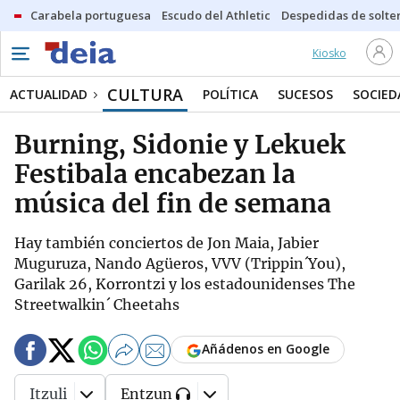
Carabela portuguesa
Escudo del Athletic
Despedidas de solte
Kiosko
CULTURA
ACTUALIDAD
POLÍTICA
SUCESOS
SOCIED
Burning, Sidonie y Lekuek
Festibala encabezan la
música del fin de semana
Hay también conciertos de Jon Maia, Jabier
Muguruza, Nando Agüeros, VVV (Trippin´You),
Garilak 26, Korrontzi y los estadounidenses The
Streetwalkin´ Cheetahs
Añádenos en Google
Itzuli
Entzun