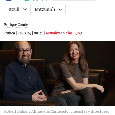
Itzuli
Entzun
Enrique Conde
Iruñea
|
25·02·24
|
09:41
|
Actualizado a las 09:41
Robert Bahar y Almudena Carracedo, cineastas y directores