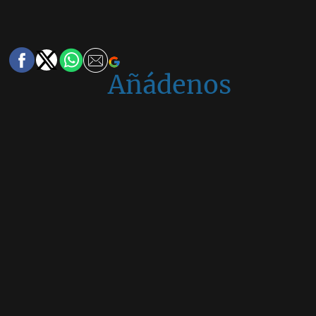
Añádenos
en
Google